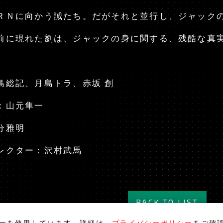
ＲＮに向かう誠たち。だがそれと並行し、ジャック
前に現れた劉は、ジャックの身に関する、残酷な真
島総記、月島トラ、赤坂 創
：山元隼一
分雅明
レクター：沢村武馬
BACK TO LIST
ーを使用しています。詳細は、
プライバシーポリシー
をご確