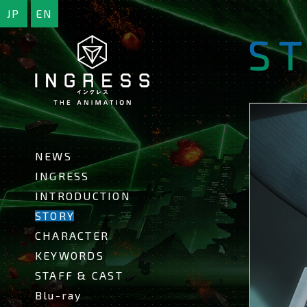
JP
EN
INGRESS
-
イ
ン
グ
レ
ス-
NEWS
INGRESS
INTRODUCTION
STORY
CHARACTER
KEYWORDS
STAFF & CAST
Blu-ray